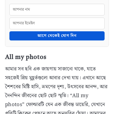
আগে থেকেই যোগ দিন
All my photos
আমার সব ছবি এক জায়গায় সাজানো থাকে, যাতে
সহজেই প্রিয় মুহূর্তগুলো আবার দেখা যায়। এখানে আছে
শৈশবের মিষ্টি হাসি, ভ্রমণের দৃশ্য, উৎসবের আনন্দ, আর
দৈনন্দিন জীবনের ছোট ছোট স্মৃতি। “All my
photos” ফোল্ডারটি যেন এক জীবন্ত ডায়েরি, যেখানে
প্রতিটি ক্লিকের পেছনে আছে অনুভূতির ছোঁয়া। আমাদের