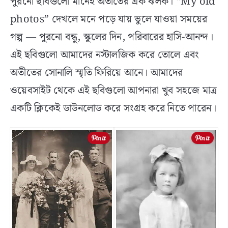
পুরনো ছবিগুলো মানেই অতীতের এক ঝলক। “My old
photos” দেখলে মনে পড়ে যায় ভুলে যাওয়া সময়ের
গল্প — পুরনো বন্ধু, স্কুলের দিন, পরিবারের হাসি-আনন্দ।
এই ছবিগুলো আমাদের নস্টালজিক করে তোলে এবং
অতীতের সোনালি স্মৃতি ফিরিয়ে আনে। আমাদের
ওয়েবসাইট থেকে এই ছবিগুলো আপনারা খুব সহজে মাত্র
একটি ক্লিকেই ডাউনলোড করে সংগ্রহ করে নিতে পারেন।