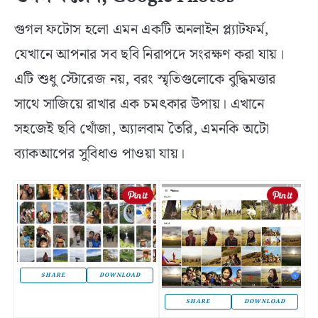
গুগল ফটোস হলো এমন একটি অনলাইন প্ল্যাটফর্ম,
যেখানে আপনার সব ছবি নিরাপদে সংরক্ষণ করা যায়।
এটি শুধু স্টোরেজ নয়, বরং স্মৃতিগুলোকে বুদ্ধিমত্তার
সাথে সাজিয়ে রাখার এক চমৎকার উপায়। এখানে
সহজেই ছবি খোঁজা, অ্যালবাম তৈরি, এমনকি অটো
ব্যাকআপের সুবিধাও পাওয়া যায়।
SHARE
DOWNLOAD
SHARE
DOWNLOAD