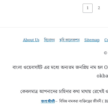
Page
Page
1
2
About Us
বিনোদন
ছবি কালেকশন
Sitemap
C
© 
বাংলা ওয়েবসাইট এর মধ্যে অন্যতম জনপ্রিয় নাম হ
okban
কেবলমাত্র আপনাদের চাহিদার কথা মাথায় রেখেই ও
– বিভিন্ন নামকরা ব্যক্তিত্বের জীবন
বাংলা জীবনী