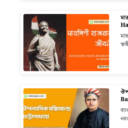
মা
Ha
মাত
স্ব
ঔপন
Ba
বাং
নব