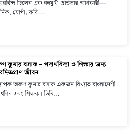
ীঅরবিন্দ ছিলেন এক বহুমুখী প্রতিভার অধিকারী—
অরবিন্দ
্শনিক, যোগী, কবি,...
ঘোষের
জীবনী,
Biogr
of
Rishi
Aurob
Ghosh
ণ কুমার বসাক – পদার্থবিদ্যা ও শিক্ষার জন্য
link
in
to
বেদিতপ্রাণ জীবন
Bengal
অরুণ
যাপক অরুণ কুমার বসাক একজন বিখ্যাত বাংলাদেশী
কুমার
র্থবিদ এবং শিক্ষক। তিনি...
বসাক
–
পদার্থবিদ্
ও
শিক্ষার
জন্য
নিবেদিতপ