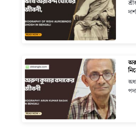
শ্র
দার
অরু
নি
অধ্
পদা