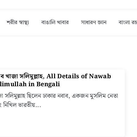
শরীর স্বাস্থ্য
বাঙালি খাবার
সাধারণ জ্ঞান
বাংলা রচ
াব খাজা সলিমুল্লাহ, All Details of Nawab
link
to
limullah in Bengali
নবাব
া সলিমুল্লাহ ছিলেন ঢাকার নবাব, একজন মুসলিম নেতা
খাজা
 নিখিল ভারতীয়...
সলিমুল্লা
All
Detail
of
Nawa