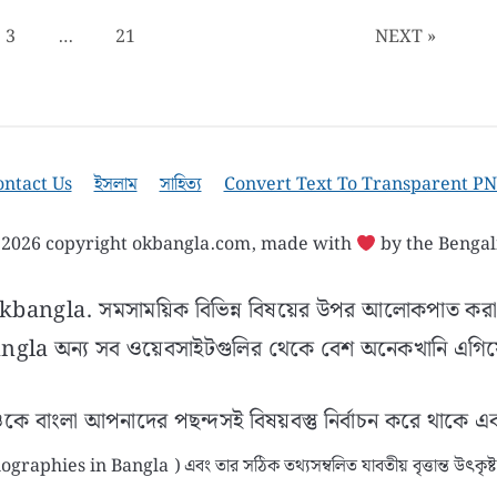
জীবন
Page
Page
3
…
21
NEXT »
ontact Us
ইসলাম
সাহিত্য
Convert Text To Transparent P
2026 copyright okbangla.com, made with
by the Bengal
ল Okbangla. সমসাময়িক বিভিন্ন বিষয়ের উপর আলোকপাত করা 
gla অন্য সব ওয়েবসাইটগুলির থেকে বেশ অনেকখানি এগিয
কে বাংলা আপনাদের পছন্দসই বিষয়বস্তু নির্বাচন করে থাকে এ
ী ( Biographies in Bangla ) এবং তার সঠিক তথ্যসম্বলিত যাবতীয় বৃত্তান্ত উ