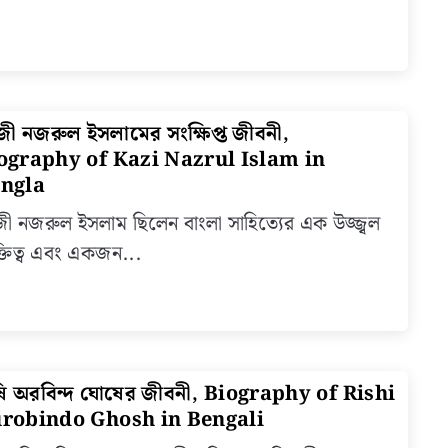
of
Banki
Chand
Chatte
in
জী নজরুল ইসলামের সংক্ষিপ্ত জীবনী,
link
Bengal
to
ography of Kazi Nazrul Islam in
কাজী
ngla
নজরুল
ী নজরুল ইসলাম ছিলেন বাংলা সাহিত্যের এক উজ্জ্বল
ইসলামে
ক্তিত্ব এবং একজন...
সংক্ষিপ্ত
জীবনী,
Biogr
of
Kazi
Nazru
ি অরবিন্দ ঘোষের জীবনী, Biography of Rishi
link
Islam
to
robindo Ghosh in Bengali
in
ঋষি
Bangl