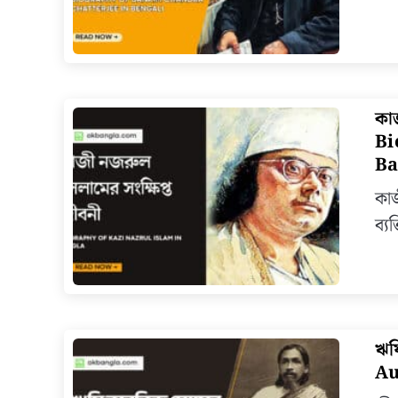
কা
Bi
Ba
কাজ
ব্য
ঋষ
Au