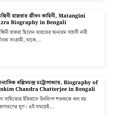
Salimu
in
তঙ্গিনী হাজরার জীবন কাহিনী, Matangini
link
Bengal
to
zra Biography in Bengali
মাতঙ্গিনী
ঙ্গিনী হাজরা ছিলেন ভারতের অন্যতম সাহসী নারী
হাজরার
াধীনতা সংগ্রামী, যাকে...
জীবন
কাহিনী,
Matan
Hazra
Biogr
in
Bengal
্যাসিক বঙ্কিমচন্দ্র চট্টোপাধ্যায়, Biography of
link
to
nkim Chandra Chatterjee in Bengali
ঔপন্যাস
লা সাহিত্যের ইতিহাসে উনবিংশ শতককে বলা হয়
বঙ্কিমচন্দ্
জাগরণের যুগ। এই সময়েই...
চট্টোপাধ্য
Biogr