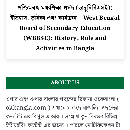
link
পশ্চিমবঙ্গ মধ্যশিক্ষা পর্ষদ (ডাব্লুবিবিএসই):
to
ইতিহাস, ভূমিকা এবং কার্যক্রম | West Bengal
পশ্চিমবঙ্গ
মধ্যশিক্ষা
Board of Secondary Education
পর্ষদ
(WBBSE): History, Role and
(ডাব্লুবিবিএসই):
Activities in Bangla
ইতিহাস,
ভূমিকা
এবং
কার্যক্রম
|
West
ABOUT US
Bengal
Board
এপার এবং ওপার বাংলার পছন্দের ঠিকানা ওকেবাংলা (
of
okbangla.com ) এখানে থাকছে বাঙালির পছন্দের
Secondary
কনটেন্ট এর বিপুল ভান্ডার । সঙ্গে থাকুন দিনভর বিভিন্ন
Education
ইন্টারেষ্টিং কন্টেন্ট এর জন্যে । পারলে নোটিফিকেশন টা
(WBBSE):