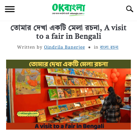
Skip
Searc
to
content
তোমার দেখা একটি মেলা রচনা, A visit
বাংলা জীবনী
to a fair in Bengali
শরীর স্বাস্থ্য
Written by
Oindrila Banerjee
in
বাংলা রচনা
বাঙালি খাবার
সাধারণ জ্ঞান
বাংলা রচনা
রূপচর্চা