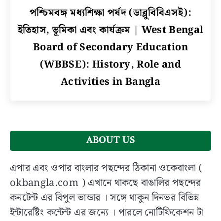
link
পশ্চিমবঙ্গ মধ্যশিক্ষা পর্ষদ (ডাব্লুবিবিএসই):
to
ইতিহাস, ভূমিকা এবং কার্যক্রম | West Bengal
পশ্চিমবঙ্গ
মধ্যশিক্ষা
Board of Secondary Education
পর্ষদ
(WBBSE): History, Role and
(ডাব্লুবিবিএসই):
Activities in Bangla
ইতিহাস,
ভূমিকা
এবং
কার্যক্রম
|
West
ABOUT US
Bengal
Board
এপার এবং ওপার বাংলার পছন্দের ঠিকানা ওকেবাংলা (
of
okbangla.com ) এখানে থাকছে বাঙালির পছন্দের
Secondary
কনটেন্ট এর বিপুল ভান্ডার । সঙ্গে থাকুন দিনভর বিভিন্ন
Education
ইন্টারেষ্টিং কন্টেন্ট এর জন্যে । পারলে নোটিফিকেশন টা
(WBBSE):