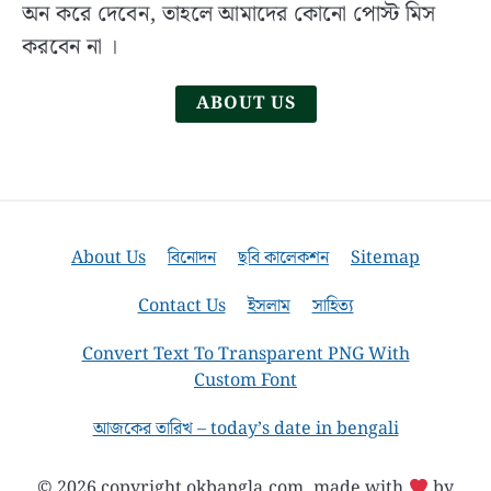
History,
অন করে দেবেন, তাহলে আমাদের কোনো পোস্ট মিস
Role
করবেন না ।
and
Activities
ABOUT US
in
Bangla
About Us
বিনোদন
ছবি কালেকশন
Sitemap
Contact Us
ইসলাম
সাহিত্য
Convert Text To Transparent PNG With
Custom Font
আজকের তারিখ – today’s date in bengali
© 2026 copyright okbangla.com, made with
by