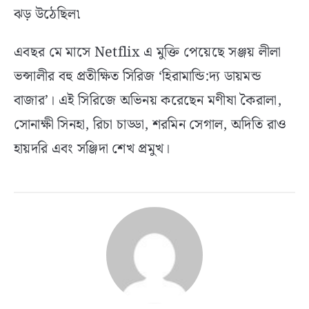
ঝড় উঠেছিল৷
এবছর মে মাসে Netflix এ মুক্তি পেয়েছে সঞ্জয় লীলা
ভন্সালীর বহু প্রতীক্ষিত সিরিজ ‘হিরামান্ডি:দ্য ডায়মন্ড
বাজার’। এই সিরিজে অভিনয় করেছেন মণীষা কৈরালা,
সোনাক্ষী সিনহা, রিচা চাড্ডা, শরমিন সেগাল, অদিতি রাও
হায়দরি এবং সঞ্জিদা শেখ প্রমুখ।