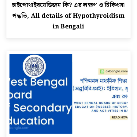
link
হাইপোথাইরয়েডিজম কি? এর লক্ষণ ও চিকিৎসা
to
পদ্ধতি, All details of Hypothyroidism
হাইপোথাইরয়েডিজম
কি?
in Bengali
এর
লক্ষণ
ও
চিকিৎসা
পদ্ধতি,
All
details
of
Hypothyroidism
in
Bengali