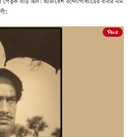
ের পৈতৃক বাড়ি ছিল। অজিতেশ বন্দ্যোপাধ্যায়ের বাবার নাম
াণী৷