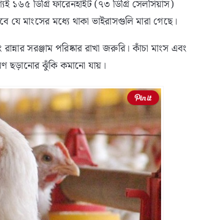
যই ১৬৫ ডিগ্রি ফারেনহাইট (৭৩ ডিগ্রি সেলসিয়াস)
 করবে যে মাংসের মধ্যে থাকা ভাইরাসগুলি মারা গেছে।
ন্নার সরঞ্জাম পরিষ্কার রাখা জরুরি। কাঁচা মাংস এবং
মণ ছড়ানোর ঝুঁকি কমানো যায়।