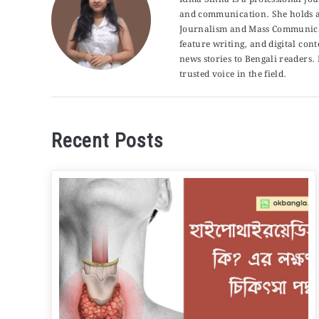
and communication. She holds a 
Journalism and Mass Communicat
feature writing, and digital con
news stories to Bengali readers
trusted voice in the field.
Recent Posts