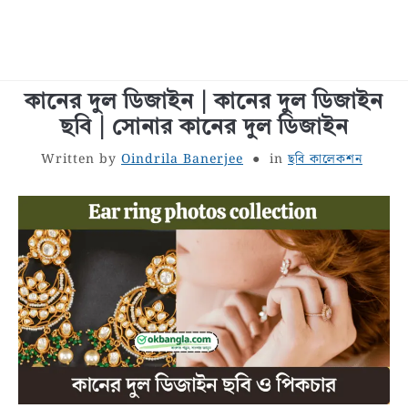
কানের দুল ডিজাইন | কানের দুল ডিজাইন
বাংলা জীবনী
ছবি | সোনার কানের দুল ডিজাইন
শরীর স্বাস্থ্য
Written by
Oindrila Banerjee
in
ছবি কালেকশন
বাঙালি খাবার
সাধারণ জ্ঞান
বাংলা রচনা
রূপচর্চা