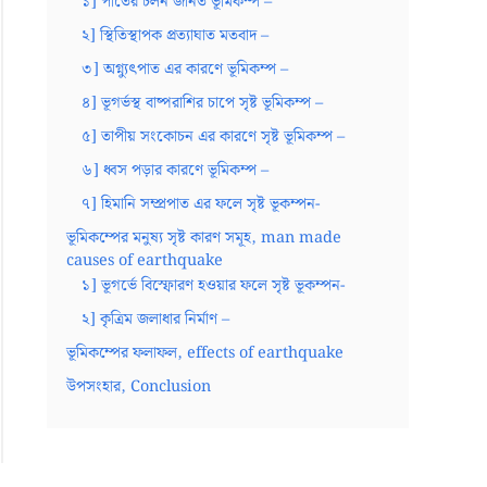
১] পাতের চলন জনিত ভূমিকম্প –
২] স্থিতিস্থাপক প্রত্যাঘাত মতবাদ –
৩] অগ্ন্যুৎপাত এর কারণে ভূমিকম্প –
৪] ভূগর্ভস্থ বাষ্পরাশির চাপে সৃষ্ট ভূমিকম্প –
৫] তাপীয় সংকোচন এর কারণে সৃষ্ট ভূমিকম্প –
৬] ধ্বস পড়ার কারণে ভূমিকম্প –
৭] হিমানি সম্প্রপাত এর ফলে সৃষ্ট ভূকম্পন-
ভূমিকম্পের মনুষ্য সৃষ্ট কারণ সমূহ, man made
causes of earthquake
১] ভূগর্ভে বিস্ফোরণ হওয়ার ফলে সৃষ্ট ভূকম্পন-
২] কৃত্রিম জলাধার নির্মাণ –
ভূমিকম্পের ফলাফল, effects of earthquake
উপসংহার, Conclusion