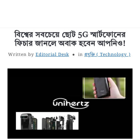
বিশ্বের সবচেয়ে ছোট 5G স্মার্টফোনের
বাংলা জীবনী
ফিচার জানলে অবাক হবেন আপনিও!
শরীর স্বাস্থ্য
Written by
Editorial Desk
in
প্রযুক্তি ( Technology )
বাঙালি খাবার
সাধারণ জ্ঞান
বাংলা রচনা
রূপচর্চা