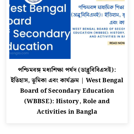
details
of
Hypothyroidism
in
Bengali
link
পশ্চিমবঙ্গ মধ্যশিক্ষা পর্ষদ (ডাব্লুবিবিএসই):
to
ইতিহাস, ভূমিকা এবং কার্যক্রম | West Bengal
পশ্চিমবঙ্গ
মধ্যশিক্ষা
Board of Secondary Education
পর্ষদ
(WBBSE): History, Role and
(ডাব্লুবিবিএসই):
Activities in Bangla
ইতিহাস,
ভূমিকা
এবং
কার্যক্রম