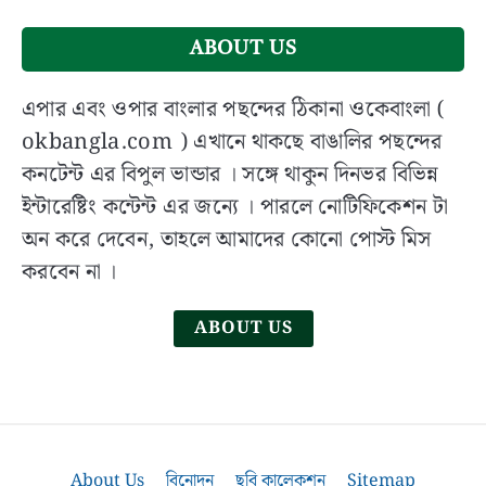
|
West
ABOUT US
Bengal
Board
এপার এবং ওপার বাংলার পছন্দের ঠিকানা ওকেবাংলা (
of
okbangla.com ) এখানে থাকছে বাঙালির পছন্দের
Secondary
কনটেন্ট এর বিপুল ভান্ডার । সঙ্গে থাকুন দিনভর বিভিন্ন
Education
ইন্টারেষ্টিং কন্টেন্ট এর জন্যে । পারলে নোটিফিকেশন টা
(WBBSE):
History,
অন করে দেবেন, তাহলে আমাদের কোনো পোস্ট মিস
Role
করবেন না ।
and
Activities
ABOUT US
in
Bangla
About Us
বিনোদন
ছবি কালেকশন
Sitemap