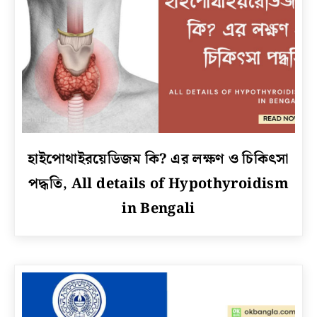
link
হাইপোথাইরয়েডিজম কি? এর লক্ষণ ও চিকিৎসা
to
পদ্ধতি, All details of Hypothyroidism
হাইপোথাইরয়েডিজম
কি?
in Bengali
এর
লক্ষণ
ও
চিকিৎসা
পদ্ধতি,
All