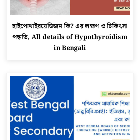
link
হাইপোথাইরয়েডিজম কি? এর লক্ষণ ও চিকিৎসা
to
পদ্ধতি, All details of Hypothyroidism
হাইপোথাইরয়েডিজম
কি?
in Bengali
এর
লক্ষণ
ও
চিকিৎসা
পদ্ধতি,
All
details
of
Hypothyroidism
in
Bengali