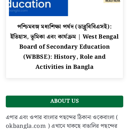
link
পশ্চিমবঙ্গ মধ্যশিক্ষা পর্ষদ (ডাব্লুবিবিএসই):
to
ইতিহাস, ভূমিকা এবং কার্যক্রম | West Bengal
পশ্চিমবঙ্গ
মধ্যশিক্ষা
Board of Secondary Education
পর্ষদ
(WBBSE): History, Role and
(ডাব্লুবিবিএসই):
Activities in Bangla
ইতিহাস,
ভূমিকা
এবং
কার্যক্রম
|
West
ABOUT US
Bengal
Board
এপার এবং ওপার বাংলার পছন্দের ঠিকানা ওকেবাংলা (
of
okbangla.com ) এখানে থাকছে বাঙালির পছন্দের
Secondary