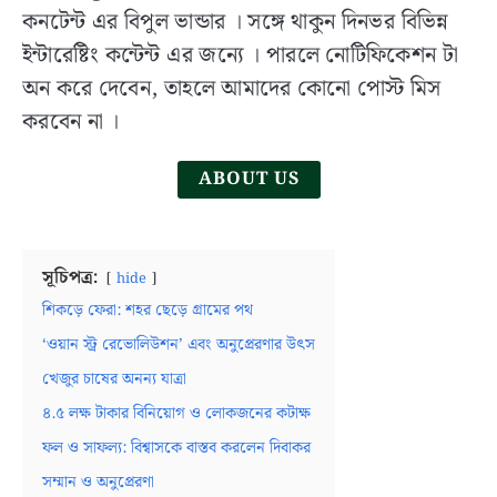
কনটেন্ট এর বিপুল ভান্ডার । সঙ্গে থাকুন দিনভর বিভিন্ন
Education
ইন্টারেষ্টিং কন্টেন্ট এর জন্যে । পারলে নোটিফিকেশন টা
(WBBSE):
History,
অন করে দেবেন, তাহলে আমাদের কোনো পোস্ট মিস
Role
করবেন না ।
and
Activities
ABOUT US
in
Bangla
সূচিপত্র:
hide
শিকড়ে ফেরা: শহর ছেড়ে গ্রামের পথ
‘ওয়ান স্ট্র রেভোলিউশন’ এবং অনুপ্রেরণার উত্‍স
খেজুর চাষের অনন্য যাত্রা
৪.৫ লক্ষ টাকার বিনিয়োগ ও লোকজনের কটাক্ষ
ফল ও সাফল্য: বিশ্বাসকে বাস্তব করলেন দিবাকর
সম্মান ও অনুপ্রেরণা