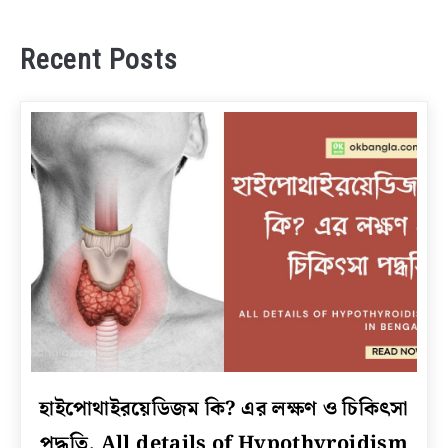
Recent Posts
link
হাইপোথাইরয়েডিজম কি? এর লক্ষণ ও চিকিৎসা
to
পদ্ধতি, All details of Hypothyroidism