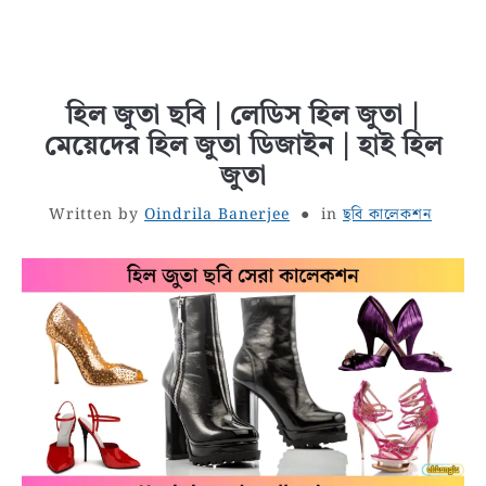
হিল জুতা ছবি | লেডিস হিল জুতা |
মেয়েদের হিল জুতা ডিজাইন | হাই হিল
জুতা
Written by
Oindrila Banerjee
in
ছবি কালেকশন