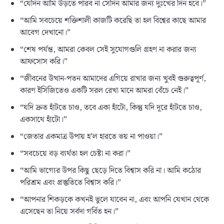
“যেদিন আমি উড়তে পারব না সেদিন আমার জন্য দুঃখের দিন হবে।”
“আমি সবচেয়ে শক্তিশালী কাজটি করেছি তা হল বিশ্বের কাছে আমার
আবেগ দেখানো।”
“শেষ পর্যন্ত, আমরা কেবল সেই সুযোগগুলি গ্রহণ না করার জন্য
আফসোস করি।”
“জীবনের উত্থান-পতন আমাদের এগিয়ে রাখার জন্য খুবই গুরুত্বপূর্ণ,
কারণ ইসিজিতেও একটি সরল রেখা মানে আমরা বেঁচে নেই।”
“যদি দ্রুত হাঁটতে চাও, তবে একা হাঁটো, কিন্তু যদি দূরে হাঁটতে চাও,
একসাথে হাঁটো।”
“জেতার একমাত্র উপায় হ’ল হারতে ভয় না পাওয়া।”
“সবচেয়ে বড় ব্যর্থতা হল চেষ্টা না করা।”
“আমি ভাগ্যের উপর কিছু ছেড়ে দিতে বিশ্বাস করি না। আমি কঠোর
পরিশ্রম এবং প্রস্তুতিতে বিশ্বাস করি।”
“আপনার শিকড়কে কখনই ভুলে যাবেন না, এবং আপনি যেখান থেকে
এসেছেন তা নিয়ে সর্বদা গর্বিত হন।”