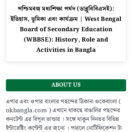
link
পশ্চিমবঙ্গ মধ্যশিক্ষা পর্ষদ (ডাব্লুবিবিএসই):
to
ইতিহাস, ভূমিকা এবং কার্যক্রম | West Bengal
পশ্চিমবঙ্গ
মধ্যশিক্ষা
Board of Secondary Education
পর্ষদ
(WBBSE): History, Role and
(ডাব্লুবিবিএসই):
Activities in Bangla
ইতিহাস,
ভূমিকা
এবং
কার্যক্রম
|
West
ABOUT US
Bengal
Board
এপার এবং ওপার বাংলার পছন্দের ঠিকানা ওকেবাংলা (
of
okbangla.com ) এখানে থাকছে বাঙালির পছন্দের
Secondary
কনটেন্ট এর বিপুল ভান্ডার । সঙ্গে থাকুন দিনভর বিভিন্ন
Education
ইন্টারেষ্টিং কন্টেন্ট এর জন্যে । পারলে নোটিফিকেশন টা
(WBBSE):