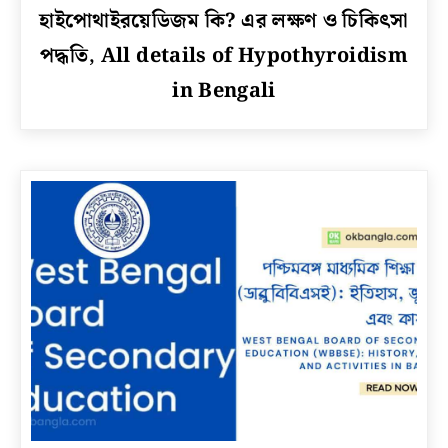
link
হাইপোথাইরয়েডিজম কি? এর লক্ষণ ও চিকিৎসা
to
পদ্ধতি, All details of Hypothyroidism
হাইপোথাইরয়েডিজম
কি?
in Bengali
এর
লক্ষণ
ও
চিকিৎসা
পদ্ধতি,
All
details
of
Hypothyroidism
in
Bengali