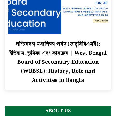
in
Bengali
link
পশ্চিমবঙ্গ মধ্যশিক্ষা পর্ষদ (ডাব্লুবিবিএসই):
to
ইতিহাস, ভূমিকা এবং কার্যক্রম | West Bengal
পশ্চিমবঙ্গ
মধ্যশিক্ষা
Board of Secondary Education
পর্ষদ
(WBBSE): History, Role and
(ডাব্লুবিবিএসই):
Activities in Bangla
ইতিহাস,
ভূমিকা
এবং
কার্যক্রম
|
West
ABOUT US