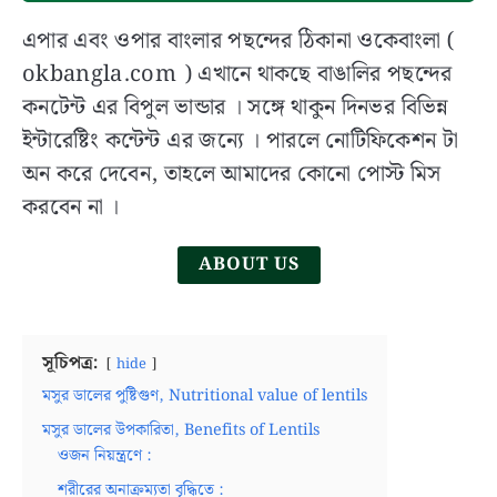
Bengal
Board
এপার এবং ওপার বাংলার পছন্দের ঠিকানা ওকেবাংলা (
of
okbangla.com ) এখানে থাকছে বাঙালির পছন্দের
Secondary
কনটেন্ট এর বিপুল ভান্ডার । সঙ্গে থাকুন দিনভর বিভিন্ন
Education
ইন্টারেষ্টিং কন্টেন্ট এর জন্যে । পারলে নোটিফিকেশন টা
(WBBSE):
History,
অন করে দেবেন, তাহলে আমাদের কোনো পোস্ট মিস
Role
করবেন না ।
and
Activities
ABOUT US
in
Bangla
সূচিপত্র:
hide
মসুর ডালের পুষ্টিগুণ, Nutritional value of lentils
মসুর ডালের উপকারিতা, Benefits of Lentils
ওজন নিয়ন্ত্রণে :
শরীরের অনাক্রম্যতা বৃদ্ধিতে :