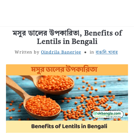
মসুর ডালের উপকারিতা, Benefits of
বাংলা জীবনী
Lentils in Bengali
শরীর স্বাস্থ্য
Written by
Oindrila Banerjee
in
বাঙালি খাবার
বাঙালি খাবার
সাধারণ জ্ঞান
বাংলা রচনা
রূপচর্চা