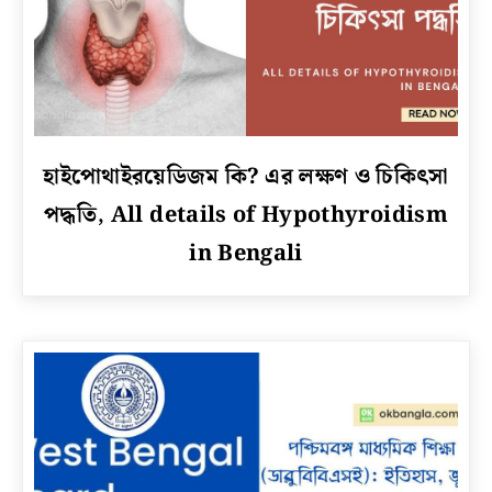
link
হাইপোথাইরয়েডিজম কি? এর লক্ষণ ও চিকিৎসা
to
পদ্ধতি, All details of Hypothyroidism
হাইপোথাইরয়েডিজম
কি?
in Bengali
এর
লক্ষণ
ও
চিকিৎসা
পদ্ধতি,
All
details
of
Hypothyroidism