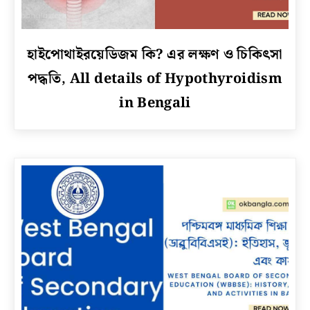
link
হাইপোথাইরয়েডিজম কি? এর লক্ষণ ও চিকিৎসা
to
পদ্ধতি, All details of Hypothyroidism
হাইপোথাইরয়েডিজম
কি?
in Bengali
এর
লক্ষণ
ও
চিকিৎসা
পদ্ধতি,
All
details
of
Hypothyroidism
in
Bengali