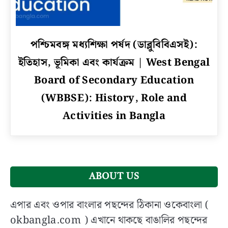
link
পশ্চিমবঙ্গ মধ্যশিক্ষা পর্ষদ (ডাব্লুবিবিএসই):
to
ইতিহাস, ভূমিকা এবং কার্যক্রম | West Bengal
পশ্চিমবঙ্গ
মধ্যশিক্ষা
Board of Secondary Education
পর্ষদ
(WBBSE): History, Role and
(ডাব্লুবিবিএসই):
Activities in Bangla
ইতিহাস,
ভূমিকা
এবং
কার্যক্রম
|
West
ABOUT US
Bengal
Board
এপার এবং ওপার বাংলার পছন্দের ঠিকানা ওকেবাংলা (
of
okbangla.com ) এখানে থাকছে বাঙালির পছন্দের
Secondary