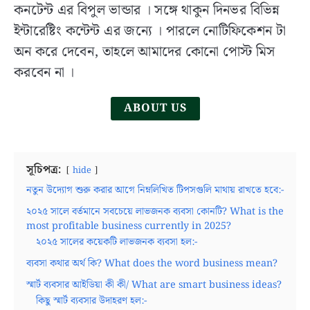
কনটেন্ট এর বিপুল ভান্ডার । সঙ্গে থাকুন দিনভর বিভিন্ন
Education
ইন্টারেষ্টিং কন্টেন্ট এর জন্যে । পারলে নোটিফিকেশন টা
(WBBSE):
History,
অন করে দেবেন, তাহলে আমাদের কোনো পোস্ট মিস
Role
করবেন না ।
and
Activities
ABOUT US
in
Bangla
সূচিপত্র:
hide
নতুন উদ্যোগ শুরু করার আগে নিম্নলিখিত টিপসগুলি মাথায় রাখতে হবে:-
২০২৫ সালে বর্তমানে সবচেয়ে লাভজনক ব্যবসা কোনটি? What is the
most profitable business currently in 2025?
২০২৫ সালের কয়েকটি লাভজনক ব্যবসা হল:-
ব্যবসা কথার অর্থ কি? What does the word business mean?
স্মার্ট ব্যবসার আইডিয়া কী কী/ What are smart business ideas?
কিছু স্মার্ট ব্যবসার উদাহরণ হল:-