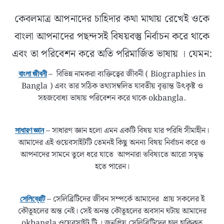
কেবলমাত্র আপনাদের চাহিদার কথা মাথায় রেখেই ওকে
বাংলা আপনাদের পছন্দসই বিষয়বস্তু নির্বাচন করে থাকে
এবং তা পরিবেশন করে অতি পরিমার্জিত ভাষায় । যেমন:
– বিভিন্ন নামকরা ব্যক্তিত্বের জীবনী ( Biographies in
বাংলা জীবনী
Bangla ) এবং তার সঠিক তথ্যসম্বলিত যাবতীয় বৃত্তান্ত উৎকৃষ্ট ও
সহজবোধ্য ভাষায় পরিবেশন করে থাকে okbangla.
– সাধারণ জ্ঞান হলো এমন একটি বিষয় যার পরিধি সীমাহীন।
সাধারণ জ্ঞান
আমাদের এই ওয়েবসাইটটি তেমনই কিছু অনন্য বিষয় নির্বাচন করে ও
আপনাদের সামনে তুলে ধরে যাতে আপনারা ভবিষ্যতে আরো সমৃদ্ধ
হতে পারেন।
– সেলিব্রিটিদের জীবন সম্পর্কে আমাদের প্রায় সকলের ই
সেলিব্রেটি
কৌতূহলের অন্ত নেই। সেই অনন্ত কৌতূহলের অবসান ঘটায় আমাদের
okbangla ওয়েবসাইট টি । জনপ্রিয় সেলিব্রিটিদের হাল হাকিকত