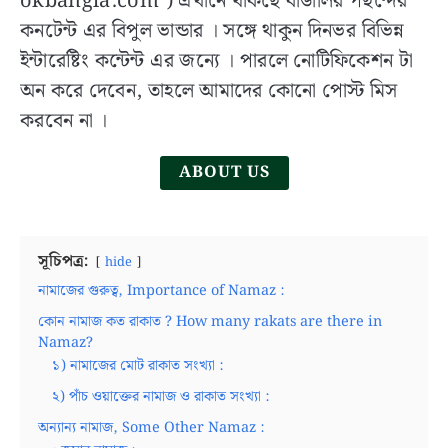
okbangla.com ) এখানে থাকছে বাঙালির পছন্দের
Secondary
কনটেন্ট এর বিপুল ভান্ডার । সঙ্গে থাকুন দিনভর বিভিন্ন
Education
ইন্টারেষ্টিং কন্টেন্ট এর জন্যে । পারলে নোটিফিকেশন টা
(WBBSE):
History,
অন করে দেবেন, তাহলে আমাদের কোনো পোস্ট মিস
Role
করবেন না ।
and
Activities
ABOUT US
in
Bangla
সূচিপত্র:
hide
নামাজের গুরুত্ব, Importance of Namaz :
কোন নামাজ কত রাকাত ? How many rakats are there in
Namaz?
১) নামাজের মোট রাকাত সংখ্যা :
২) পাঁচ ওয়াক্তের নামাজ ও রাকাত সংখ্যা :
অন্যান্য নামাজ, Some Other Namaz :