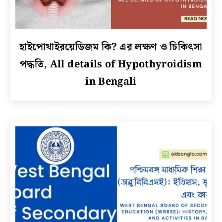
link
হাইপোথাইরয়েডিজম কি? এর লক্ষণ ও চিকিৎসা
to
পদ্ধতি, All details of Hypothyroidism
হাইপোথাইরয়েডিজম
কি?
in Bengali
এর
লক্ষণ
ও
চিকিৎসা
পদ্ধতি,
All
details
of
Hypothyroidism
in
Bengali