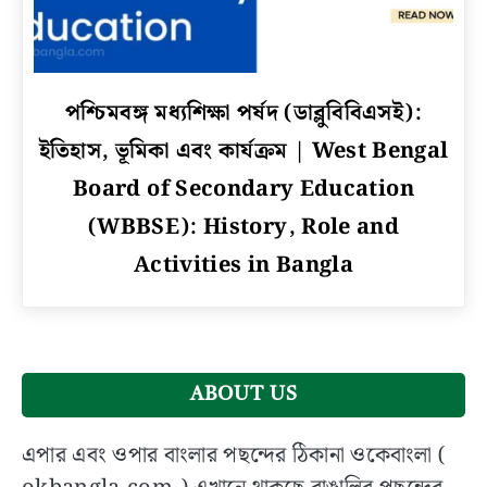
link
পশ্চিমবঙ্গ মধ্যশিক্ষা পর্ষদ (ডাব্লুবিবিএসই):
to
ইতিহাস, ভূমিকা এবং কার্যক্রম | West Bengal
পশ্চিমবঙ্গ
মধ্যশিক্ষা
Board of Secondary Education
পর্ষদ
(WBBSE): History, Role and
(ডাব্লুবিবিএসই):
Activities in Bangla
ইতিহাস,
ভূমিকা
এবং
কার্যক্রম
|
West
ABOUT US
Bengal
Board
এপার এবং ওপার বাংলার পছন্দের ঠিকানা ওকেবাংলা (
of