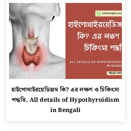
link
হাইপোথাইরয়েডিজম কি? এর লক্ষণ ও চিকিৎসা
to
পদ্ধতি, All details of Hypothyroidism
হাইপোথাইরয়েডিজম
কি?
in Bengali
এর
লক্ষণ
ও