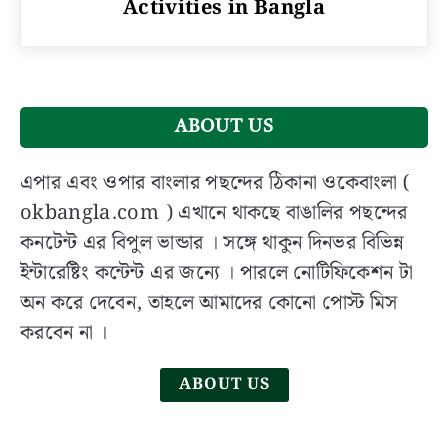
Activities in Bangla
ইতিহাস,
ভূমিকা
এবং
কার্যক্রম
|
West
ABOUT US
Bengal
Board
এপার এবং ওপার বাংলার পছন্দের ঠিকানা ওকেবাংলা (
of
okbangla.com ) এখানে থাকছে বাঙালির পছন্দের
Secondary
কনটেন্ট এর বিপুল ভান্ডার । সঙ্গে থাকুন দিনভর বিভিন্ন
Education
ইন্টারেষ্টিং কন্টেন্ট এর জন্যে । পারলে নোটিফিকেশন টা
(WBBSE):
History,
অন করে দেবেন, তাহলে আমাদের কোনো পোস্ট মিস
Role
করবেন না ।
and
Activities
ABOUT US
in
Bangla