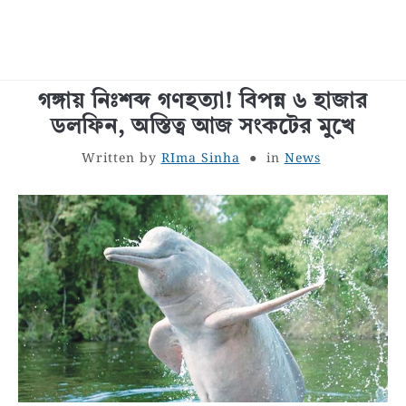
গঙ্গায় নিঃশব্দ গণহত্যা! বিপন্ন ৬ হাজার
বাংলা জীবনী
ডলফিন, অস্তিত্ব আজ সংকটের মুখে
শরীর স্বাস্থ্য
Written by
RIma Sinha
in
News
বাঙালি খাবার
সাধারণ জ্ঞান
বাংলা রচনা
রূপচর্চা