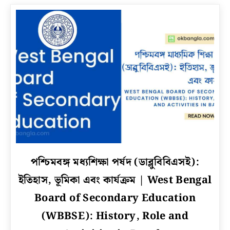
চিকিৎসা
পদ্ধতি,
All
details
of
Hypothyroidism
in
Bengali
link
পশ্চিমবঙ্গ মধ্যশিক্ষা পর্ষদ (ডাব্লুবিবিএসই):
to
ইতিহাস, ভূমিকা এবং কার্যক্রম | West Bengal
পশ্চিমবঙ্গ
মধ্যশিক্ষা
Board of Secondary Education
পর্ষদ
(WBBSE): History, Role and
(ডাব্লুবিবিএসই):