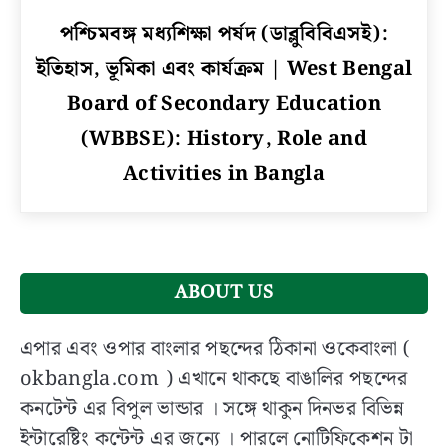
link
পশ্চিমবঙ্গ মধ্যশিক্ষা পর্ষদ (ডাব্লুবিবিএসই):
to
ইতিহাস, ভূমিকা এবং কার্যক্রম | West Bengal
পশ্চিমবঙ্গ
মধ্যশিক্ষা
Board of Secondary Education
পর্ষদ
(WBBSE): History, Role and
(ডাব্লুবিবিএসই):
Activities in Bangla
ইতিহাস,
ভূমিকা
এবং
কার্যক্রম
|
West
ABOUT US
Bengal
Board
এপার এবং ওপার বাংলার পছন্দের ঠিকানা ওকেবাংলা (
of
okbangla.com ) এখানে থাকছে বাঙালির পছন্দের
Secondary
কনটেন্ট এর বিপুল ভান্ডার । সঙ্গে থাকুন দিনভর বিভিন্ন
Education
ইন্টারেষ্টিং কন্টেন্ট এর জন্যে । পারলে নোটিফিকেশন টা
(WBBSE):