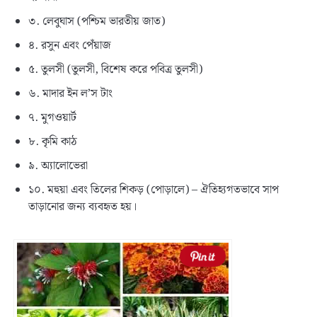
৩. লেবুঘাস (পশ্চিম ভারতীয় জাত)
৪. রসুন এবং পেঁয়াজ
৫. তুলসী (তুলসী, বিশেষ করে পবিত্র তুলসী)
৬. মাদার ইন ল’স টাং
৭. মুগওয়ার্ট
৮. কৃমি কাঠ
৯. অ্যালোভেরা
১০. মহুয়া এবং তিলের শিকড় (পোড়ালে) – ঐতিহ্যগতভাবে সাপ
তাড়ানোর জন্য ব্যবহৃত হয়।