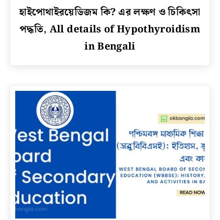
link
হাইপোথাইরয়েডিজম কি? এর লক্ষণ ও চিকিৎসা
to
পদ্ধতি, All details of Hypothyroidism
হাইপোথাইরয়েডিজম
কি?
in Bengali
এর
লক্ষণ
ও
চিকিৎসা
পদ্ধতি,
All
details
of
Hypothyroidism
in
Bengali