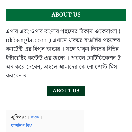
কার্যক্রম
|
West
ABOUT US
Bengal
Board
এপার এবং ওপার বাংলার পছন্দের ঠিকানা ওকেবাংলা (
of
okbangla.com ) এখানে থাকছে বাঙালির পছন্দের
Secondary
কনটেন্ট এর বিপুল ভান্ডার । সঙ্গে থাকুন দিনভর বিভিন্ন
Education
ইন্টারেষ্টিং কন্টেন্ট এর জন্যে । পারলে নোটিফিকেশন টা
(WBBSE):
History,
অন করে দেবেন, তাহলে আমাদের কোনো পোস্ট মিস
Role
করবেন না ।
and
Activities
ABOUT US
in
Bangla
সূচিপত্র:
hide
হ্যাশট্যাগ কি?