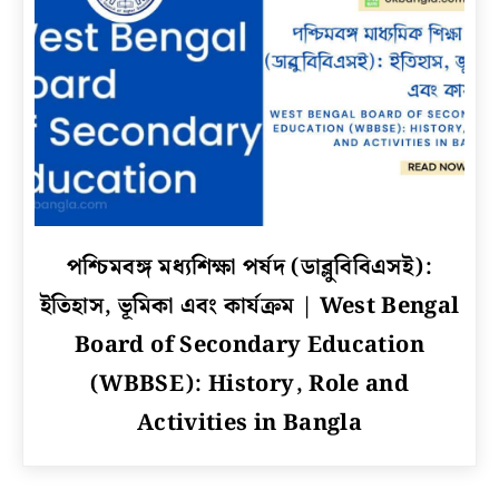
details
of
Hypothyroidism
in
Bengali
link
পশ্চিমবঙ্গ মধ্যশিক্ষা পর্ষদ (ডাব্লুবিবিএসই):
to
ইতিহাস, ভূমিকা এবং কার্যক্রম | West Bengal
পশ্চিমবঙ্গ
মধ্যশিক্ষা
Board of Secondary Education
পর্ষদ
(WBBSE): History, Role and
(ডাব্লুবিবিএসই):
Activities in Bangla
ইতিহাস,
ভূমিকা
এবং