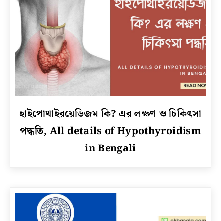
link
হাইপোথাইরয়েডিজম কি? এর লক্ষণ ও চিকিৎসা
to
পদ্ধতি, All details of Hypothyroidism
হাইপোথাইরয়েডিজম
কি?
in Bengali
এর
লক্ষণ
ও
চিকিৎসা
পদ্ধতি,
All