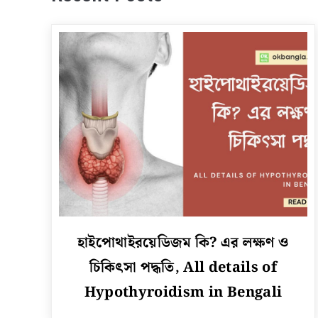
link
হাইপোথাইরয়েডিজম কি? এর লক্ষণ ও
to
চিকিৎসা পদ্ধতি, All details of
হাইপোথাইরয়েডিজম
কি?
Hypothyroidism in Bengali
এর