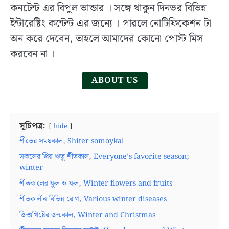
কনটেন্ট এর বিপুল ভান্ডার । সঙ্গে থাকুন দিনভর বিভিন্ন
Education
ইন্টারেষ্টিং কন্টেন্ট এর জন্যে । পারলে নোটিফিকেশন টা
(WBBSE):
History,
অন করে দেবেন, তাহলে আমাদের কোনো পোস্ট মিস
Role
করবেন না ।
and
Activities
ABOUT US
in
Bangla
সূচিপত্র:
hide
শীতের সময়কাল, Shiter somoykal
সকলের প্রিয় ঋতু শীতকাল, Everyone’s favorite season;
winter
শীতকালের ফুল ও ফল, Winter flowers and fruits
শীতকালীন বিভিন্ন রোগ, Various winter diseases
জিশুখিষ্টের জন্মকাল, Winter and Christmas