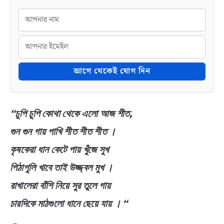
আগে থেকেই যোগ দিন
“চুপি চুপি কোথা থেকে এলো আজ শীত,
গুন গুন গায় পাখি শীত শীত শীত ।
কৃষকেরা ধান কেটে পায় খুঁজে সুখ
পিঠাপুলি খাবে তাই উজ্জ্বল মুখ ।
রাখালেরা বাঁশি নিয়ে সুর তুলে গায়
চারদিকে মাঠগুলো ধানে ছেয়ে যায় । “