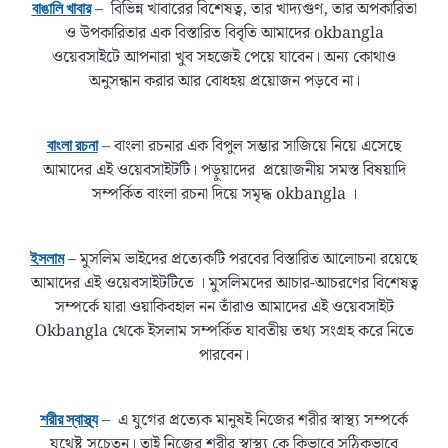
– বিভিন্ন খাবারের বিশেষত্ব, তার খাদ্যগুণ, তার অপকারিতা
বাঙালি খাবার
ও উপকারিতার এক বিস্তারিত বিবৃতি আমাদের okbangla
ওয়েবসাইটে আপনারা খুব সহজেই পেয়ে যাবেন। অন্য কোথাও
অনুসন্ধান করার আর বোধহয় প্রয়োজন পড়বে না।
– বাংলা রচনার এক বিপুল সম্ভার সাজিয়ে নিয়ে এসেছে
বাংলা রচনা
আমাদের এই ওয়েবসাইটটি। পড়ুয়াদের প্রয়োজনীয় সমস্ত বিষয়াদি
সম্পর্কিত বাংলা রচনা দিয়ে সমৃদ্ধ okbangla ।
– মুসলিম ভাইদের প্রত্যেকটি পরবের বিস্তারিত আলোচনা রয়েছে
ইসলাম
আমাদের এই ওয়েবসাইটটিতে । মুসলিমদের আচার-আচরণের বিশেষত্ব
সম্পর্কে যারা ওয়াকিবহাল নন তাঁরাও আমাদের এই ওয়েবসাইট
Okbangla থেকে ইসলাম সম্পর্কিত যাবতীয় তথ্য সংগ্রহ করে নিতে
পারবেন।
– এ যুগের প্রত্যেক মানুষই নিজের শরীর স্বাস্থ্য সম্পর্কে
শরীর স্বাস্থ্য
যথেষ্ট সচেতন। তাই নিজের শরীর স্বাস্থ্য কে কিভাবে সঠিকভাবে