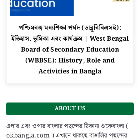
link
পশ্চিমবঙ্গ মধ্যশিক্ষা পর্ষদ (ডাব্লুবিবিএসই):
to
ইতিহাস, ভূমিকা এবং কার্যক্রম | West Bengal
পশ্চিমবঙ্গ
মধ্যশিক্ষা
Board of Secondary Education
পর্ষদ
(WBBSE): History, Role and
(ডাব্লুবিবিএসই):
Activities in Bangla
ইতিহাস,
ভূমিকা
এবং
কার্যক্রম
|
West
ABOUT US
Bengal
Board
এপার এবং ওপার বাংলার পছন্দের ঠিকানা ওকেবাংলা (
of
okbangla.com ) এখানে থাকছে বাঙালির পছন্দের
Secondary