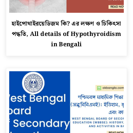
link
হাইপোথাইরয়েডিজম কি? এর লক্ষণ ও চিকিৎসা
to
পদ্ধতি, All details of Hypothyroidism
হাইপোথাইরয়েডিজম
কি?
in Bengali
এর
লক্ষণ
ও
চিকিৎসা
পদ্ধতি,
All
details
of
Hypothyroidism
in
Bengali