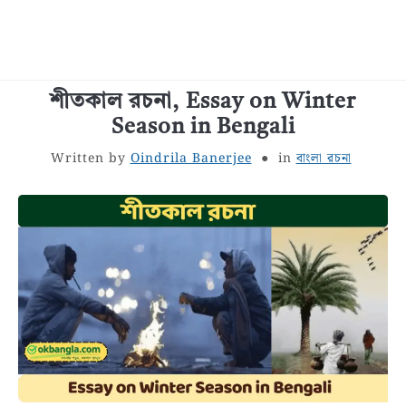
শীতকাল রচনা, Essay on Winter
বাংলা জীবনী
Season in Bengali
শরীর স্বাস্থ্য
Written by
Oindrila Banerjee
in
বাংলা রচনা
বাঙালি খাবার
সাধারণ জ্ঞান
বাংলা রচনা
রূপচর্চা