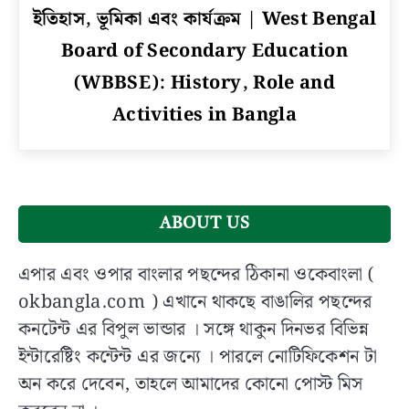
to
ইতিহাস, ভূমিকা এবং কার্যক্রম | West Bengal
পশ্চিমবঙ্গ
মধ্যশিক্ষা
Board of Secondary Education
পর্ষদ
(WBBSE): History, Role and
(ডাব্লুবিবিএসই):
Activities in Bangla
ইতিহাস,
ভূমিকা
এবং
কার্যক্রম
|
West
ABOUT US
Bengal
Board
এপার এবং ওপার বাংলার পছন্দের ঠিকানা ওকেবাংলা (
of
okbangla.com ) এখানে থাকছে বাঙালির পছন্দের
Secondary
কনটেন্ট এর বিপুল ভান্ডার । সঙ্গে থাকুন দিনভর বিভিন্ন
Education
ইন্টারেষ্টিং কন্টেন্ট এর জন্যে । পারলে নোটিফিকেশন টা
(WBBSE):
History,
অন করে দেবেন, তাহলে আমাদের কোনো পোস্ট মিস
Role