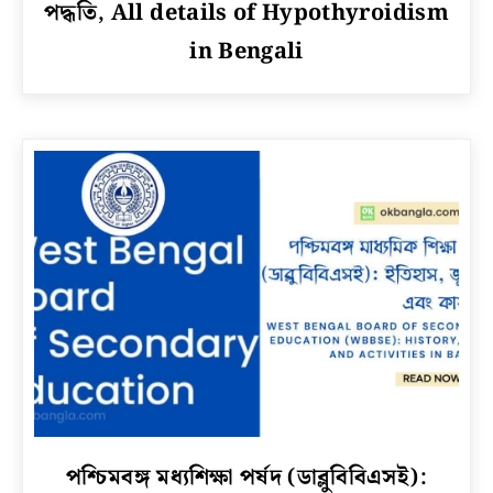
পদ্ধতি, All details of Hypothyroidism
হাইপোথাইরয়েডিজম
কি?
in Bengali
এর
লক্ষণ
ও
চিকিৎসা
পদ্ধতি,
All
details
of
Hypothyroidism
in
Bengali
link
পশ্চিমবঙ্গ মধ্যশিক্ষা পর্ষদ (ডাব্লুবিবিএসই):