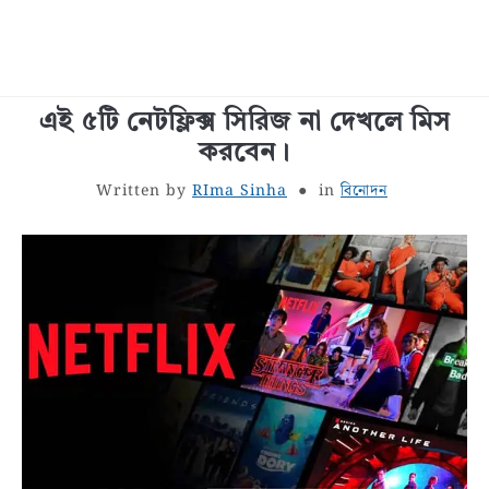
এই ৫টি নেটফ্লিক্স সিরিজ না দেখলে মিস
বাংলা জীবনী
করবেন।
শরীর স্বাস্থ্য
Written by
RIma Sinha
in
বিনোদন
বাঙালি খাবার
সাধারণ জ্ঞান
বাংলা রচনা
রূপচর্চা